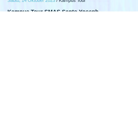
Sabtu, 14 Oktober 2023
/ Kampus Tour
Kampus Tour SMAS Santo Yoseph
Kegiatan kampus tur merupakan kegiatan sekolah yang
bertujuan ber anjangsana bersilahturahmi membina
relasi pendidikan khusus jenjang masuk ke Perguruan
tinggi yg dipilihnya. Salah satu kampus yang
dikunjunginya adalah universitas Esa unggul pada hari
Sabtu, 14 Oktober 2023. Peserta didik SMAS Santo
Yoseph kelas 12 IPA dan kelas 12 IPS turut hadir dan
memberikan apresiasi baik untuk kampus tersebut.
Respon baik dari para siswa SMAS Santo Yoseph
sangat luar biasa dan keren sahut dari salah satu siswa
kelas 12.
Read More