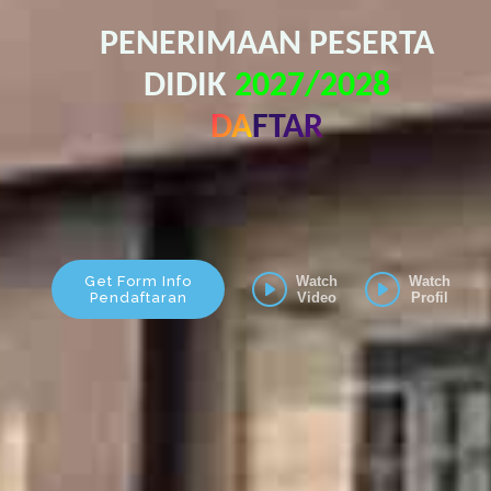
PENERIMAAN PESERTA
DIDIK
2027/2028
DAFTAR
Get Form Info
Watch
Watch
Pendaftaran
Video
Profil